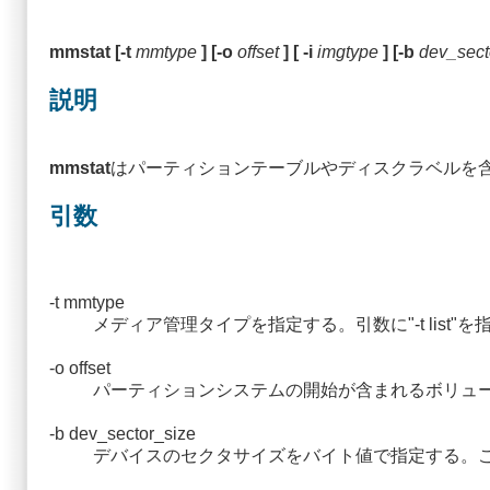
mmstat [-t
mmtype
] [-o
offset
] [ -i
imgtype
] [-b
dev_sect
説明
mmstat
はパーティションテーブルやディスクラベルを
引数
-t mmtype
メディア管理タイプを指定する。引数に"-t li
-o offset
パーティションシステムの開始が含まれるボリュ
-b dev_sector_size
デバイスのセクタサイズをバイト値で指定する。こ