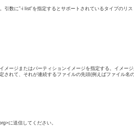
。引数に"-i list"を指定するとサポートされているタイプ
クイメージまたはパーティションイメージを指定する。イメー
されて、それが連続するファイルの先頭(例えばファイル名の最後
dot org>に送信してください。