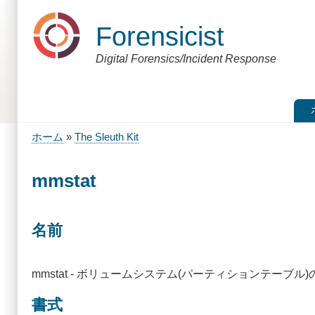
メ
イ
Forensicist
ン
コ
Digital Forensics/Incident Response
ン
テ
ン
ツ
に
移
ホーム
The Sleuth Kit
動
パ
ン
mmstat
く
ず
名前
mmstat - ボリュームシステム(パーティションテーブ
書式