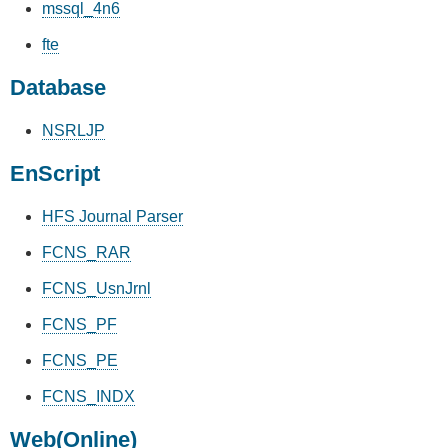
mssql_4n6
fte
Database
NSRLJP
EnScript
HFS Journal Parser
FCNS_RAR
FCNS_UsnJrnl
FCNS_PF
FCNS_PE
FCNS_INDX
Web(Online)