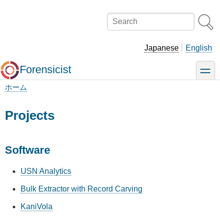
メ
イ
Search
ン
コ
ン
Japanese
English
テ
ン
Forensicist
toggle
ツ
に
ホーム
移
パ
動
ン
Projects
く
ず
Software
USN Analytics
Bulk Extractor with Record Carving
KaniVola