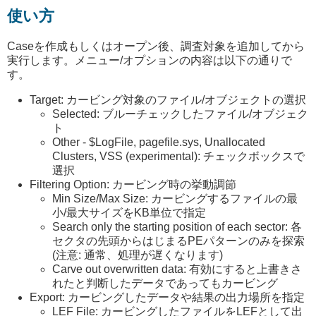
使い方
Caseを作成もしくはオープン後、調査対象を追加してから
実行します。メニュー/オプションの内容は以下の通りで
す。
Target: カービング対象のファイル/オブジェクトの選択
Selected: ブルーチェックしたファイル/オブジェク
ト
Other - $LogFile, pagefile.sys, Unallocated
Clusters, VSS (experimental): チェックボックスで
選択
Filtering Option: カービング時の挙動調節
Min Size/Max Size: カービングするファイルの最
小/最大サイズをKB単位で指定
Search only the starting position of each sector: 各
セクタの先頭からはじまるPEパターンのみを探索
(注意: 通常、処理が遅くなります)
Carve out overwritten data: 有効にすると上書きさ
れたと判断したデータであってもカービング
Export: カービングしたデータや結果の出力場所を指定
LEF File: カービングしたファイルをLEFとして出