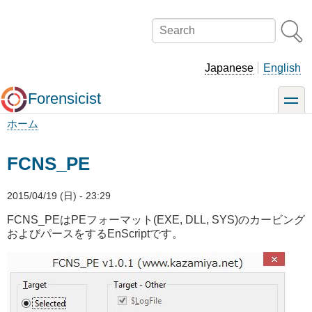
メ
イ
Search
ン
コ
ン
Japanese
English
テ
ン
Forensicist
toggle
ツ
に
ホーム
移
パ
動
ン
FCNS_PE
く
ず
2015/04/19 (日) - 23:29
FCNS_PEはPEフォーマット(EXE, DLL, SYS)のカービング
およびパースをするEnScriptです。