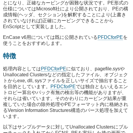
とになり、正確なカービングが困難な状況です。PE形式の
仕様についてはMicrosoft社により公開されており、PEの構
成情報(ヘッダ、セクション)を解釈することにより(上書き
されていなければ)正確にカービングできることから
EnScriptとして実装しました。
EnCase v6用については既に公開されている
PFDCforPE
を
使うことをおすすめします。
特徴
処理内容としては
PFDCforPE
に似ており、pagefile.sysや
Unallocated Clustersなどの指定したファイル、オブジェク
トからexe, dll, sysファイルを正しいサイズで抽出すること
を目的としています。
PFDCforPE
では独自ともいえるエン
トロピー算出やパック有無の検出等の機能がありますが、
それらは省いています。そのかわりにカービング結果が重
複していた場合の除外処理やPEフォーマット内に格納され
るVersion Information Structures構造のパース処理を加えて
います。
以下はサンプルデータに対してUnallocated Clustersにブル
ーチェックを入れてからFCNS_PEを実行した後の画面で