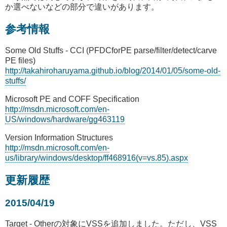
か選べないなどの部分で違いがあります。
参考情報
Some Old Stuffs - CCI (PFDCforPE parse/filter/detect/carve
PE files)
http://takahiroharuyama.github.io/blog/2014/01/05/some-old-
stuffs/
Microsoft PE and COFF Specification
http://msdn.microsoft.com/en-
US/windows/hardware/gg463119
Version Information Structures
http://msdn.microsoft.com/en-
us/library/windows/desktop/ff468916(v=vs.85).aspx
更新履歴
2015/04/19
Target - Otherの対象にVSSを追加しました。ただし、VSS