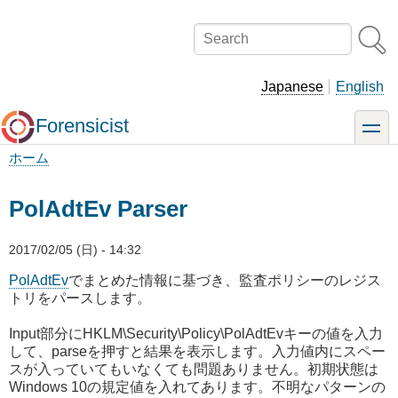
メ
イ
Search
ン
コ
ン
Japanese
English
テ
ン
Forensicist
toggle
ツ
に
ホーム
移
パ
動
ン
PolAdtEv Parser
く
ず
2017/02/05 (日) - 14:32
PolAdtEv
でまとめた情報に基づき、監査ポリシーのレジス
トリをパースします。
Input部分にHKLM\Security\Policy\PolAdtEvキーの値を入力
して、parseを押すと結果を表示します。入力値内にスペー
スが入っていてもいなくても問題ありません。初期状態は
Windows 10の規定値を入れてあります。不明なパターンの