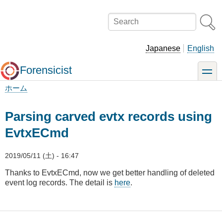
メ
イ
Search
ン
コ
ン
Japanese
English
テ
ン
Forensicist
toggle
ツ
に
ホーム
移
パ
動
ン
Parsing carved evtx records using
く
EvtxECmd
ず
2019/05/11 (土) - 16:47
Thanks to EvtxECmd, now we get better handling of deleted
event log records. The detail is
here
.