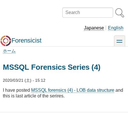
メ
イ
Search
ン
コ
ン
Japanese
English
テ
ン
Forensicist
toggle
ツ
に
ホーム
移
パ
動
ン
MSSQL Forensics Series (4)
く
ず
2020/03/21 (土) - 15:12
I have posted
MSSQL forensics (4) - LOB data structure
and
this is last article of the serires.