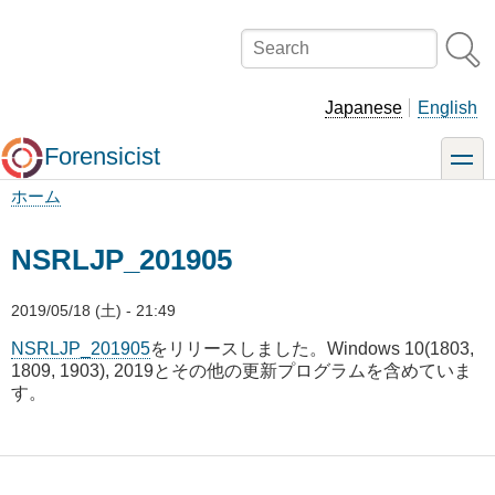
メ
イ
Search
ン
コ
ン
Japanese
English
テ
ン
Forensicist
toggle
ツ
に
ホーム
移
パ
動
ン
NSRLJP_201905
く
ず
2019/05/18 (土) - 21:49
NSRLJP_201905
をリリースしました。Windows 10(1803,
1809, 1903), 2019とその他の更新プログラムを含めていま
す。