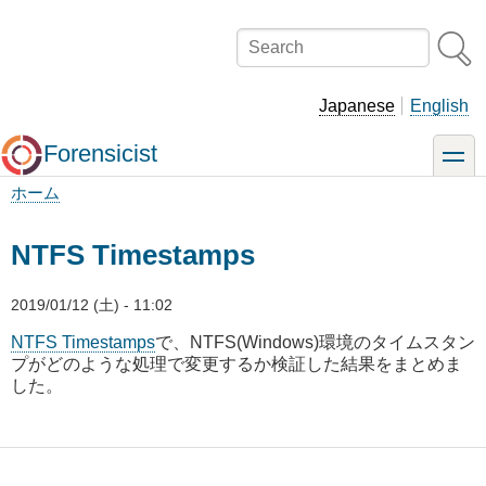
メ
イ
Search
ン
コ
ン
Japanese
English
テ
ン
Forensicist
toggle
ツ
に
ホーム
移
パ
動
ン
NTFS Timestamps
く
ず
2019/01/12 (土) - 11:02
NTFS Timestamps
で、NTFS(Windows)環境のタイムスタン
プがどのような処理で変更するか検証した結果をまとめま
した。