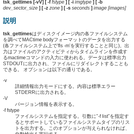
tsk_gettimes [-vV] [ -f
fstype
] [ -i
imgtype
] [ -b
dev_sector_size
] [ -z
zone
] [ -s
seconds
]
image [images]
説明
tsk_gettimes
はディスクイメージ内の各ファイルシステム
を調べてMACtime bodyフォーマットのデータを出力する
(各ファイルシステム上で'fls -m'を実行することと同じ)。出
力はファイルのアクティビティからタイムラインを作成す
るmactimeコマンドの入力に使われる。データは標準出力
STDOUTに出力され、ファイルにリダイレクトすることも
できる。 オプションは以下の通りである。
-v
詳細情報出力モードにする。内容は標準エラー
STDERRに出力される。
-V
バージョン情報を表示する。
-f fstype
ファイルシステムを指定する。引数に"-f list"を指定す
るとサポートしているファイルシステムタイプのリス
トを出力する。このオプションが与えられなければ、