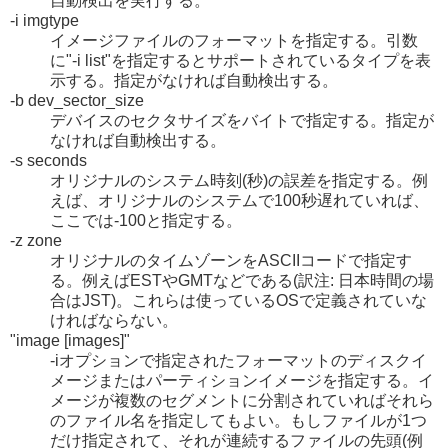
自動検出を実行する。
-i imgtype
イメージファイルのフォーマットを指定する。引数
に"-i list"を指定するとサポートされているタイプを表
示する。指定がなければ自動検出する。
-b dev_sector_size
デバイスのセクタサイズをバイトで指定する。指定が
なければ自動検出する。
-s seconds
オリジナルのシステム時刻(秒)の誤差を指定する。例
えば、オリジナルのシステムで100秒遅れていれば、
ここでは-100と指定する。
-z zone
オリジナルのタイムゾーンをASCIIコードで指定す
る。例えばESTやGMTなどである(訳注: 日本時間の場
合はJST)。これらは使っているOSで定義されていな
ければならない。
"image [images]"
-iオプションで指定されたフォーマットのディスクイ
メージまたはパーティションイメージを指定する。イ
メージが複数のセグメントに分割されていればそれら
のファイル名を指定してもよい。もしファイルが1つ
だけ指定されて、それが連続するファイルの先頭(例