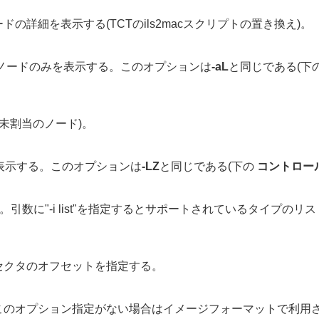
ドの詳細を表示する(TCTのils2macスクリプトの置き換え)。
ノードのみを表示する。このオプションは
-aL
と同じである(下
未割当のノード)。
を表示する。このオプションは
-LZ
と同じである(下の
コントロー
。引数に"-i list"を指定するとサポートされているタイプ
セクタのオフセットを指定する。
のオプション指定がない場合はイメージフォーマットで利用さ