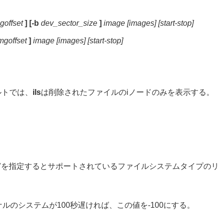
goffset
] [-b
dev_sector_size
]
image [images] [start-stop]
mgoffset
]
image [images] [start-stop]
ルトでは、
ils
は削除されたファイルのiノードのみを表示する。
list"を指定するとサポートされているファイルシステムタイ
のシステムが100秒遅ければ、この値を-100にする。