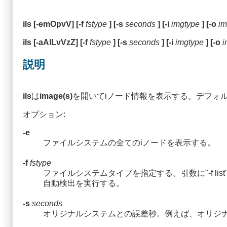
ils [-emOpvV] [-f
fstype
] [-s
seconds
] [-i
imgtype
] [-o
im
ils [-aAlLvVzZ] [-f
fstype
] [-s
seconds
] [-i
imgtype
] [-o
i
説明
ils
は
image(s)
を開いてiノード情報を表示する。デフォ
オプション:
-e
ファイルシステムの全てのiノードを表示する。
-f
fstype
ファイルシステムタイプを指定する。引数に"-f 
自動検出を実行する。
-s
seconds
オリジナルシステムとの誤差秒。例えば、オリジナル