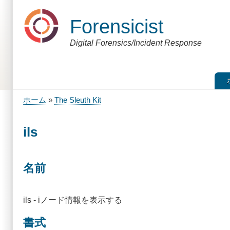
メ
イ
Forensicist
ン
コ
Digital Forensics/Incident Response
ン
テ
ン
ツ
に
移
ホーム
The Sleuth Kit
動
パ
ン
ils
く
ず
名前
ils - iノード情報を表示する
書式