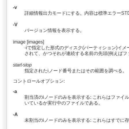
-v
詳細情報出力モードにする。内容は標準エラーST
-V
バージョン情報を表示する。
image [images]
-iで指定した形式のディスク(パーティション)
されて、かつそれが連続する名前の先頭(例えばファ
start-stop
指定されたiノード番号またはその範囲を調べる。
コントロールオプション:
-a
割当済のiノードのみを表示する: これらはファ
いているか実行中のファイルである。
-A
未割当のiノードのみを表示する: これらはすでに