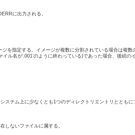
DERRに出力される。
イメージを指定する。イメージが複数に分割されている場合は複
イル名が'.001'のように終わっている)であった場合、後続
イルシステム上に少なくとも1つのディレクトリエントリととも
存在しないファイルに属する。