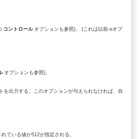
の
コントロール
オプションも参照)。 (これは以前-oオプ
ル
オプションも参照)。
のリストを出力する。このオプションが与えられなければ、自
れている値か512が指定される。