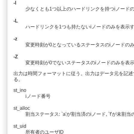
-l
少なくとも1つ以上のハードリンクを持つiノード
-L
ハードリンクを1つも持たないiノードのみを表示
-z
変更時刻が0となっているステータスのiノードの
-Z
変更時刻が0でないステータスのiノードのみを表
出力は時間フォーマットに従う。出力はデータ元を記述
る。
st_ino
iノード番号
st_alloc
割当ステータス: `a'が割当済のiノード, `f'が未割
st_uid
所有者のユーザID