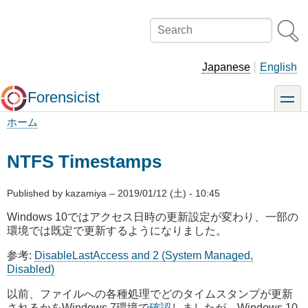
メ
イ
Search
ン
コ
ン
Japanese
English
テ
ン
Forensicist
toggle
ツ
に
ホーム
移
パ
動
ン
NTFS Timestamps
く
ず
Published by
kazamiya
–
2019/01/12 (土) - 10:45
Windows 10ではアクセス日時の更新設定が変わり、一部の
環境では既定で更新するようになりました。
参考:
DisableLastAccess and 2 (System Managed,
Disabled)
以前、ファイルへの各種処理でどのタイムスタンプが更新
されるかをWindows 7環境で
確認
しましたが、Windows 10