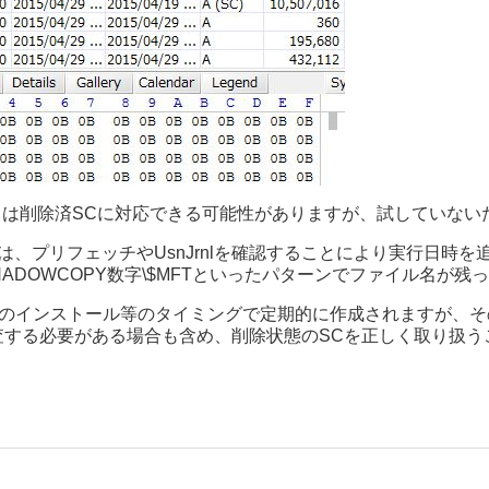
er, libvshadowあたりは削除済SCに対応できる可能性がありますが
た場合は、プリフェッチやUsnJrnlを確認することにより実行
MESHADOWCOPY数字\$MFTといったパターンでファイル名が
アのインストール等のタイミングで定期的に作成されますが、
査する必要がある場合も含め、削除状態のSCを正しく取り扱う