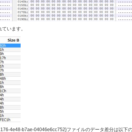
れています。
{3808876b-c176-4e48-b7ae-04046e6cc752}ファイルの