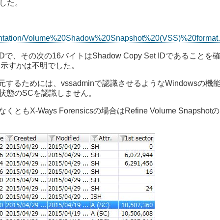
した。
ocumentation/Volume%20Shadow%20Snapshot%20(VSS)%20format.
で、その次の16バイトはShadow Copy Set IDであることを確認
を示すかは不明でした。
binファイルを復元するためには、vssadminで認識させるようなWind
erでは削除状態のSCを認識しません。
 Forensicsの場合はRefine Volume SnapshotのPar