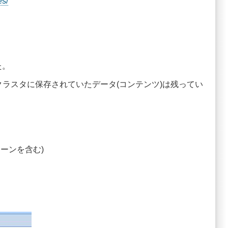
es/
た。
にクラスタに保存されていたデータ(コンテンツ)は残ってい
。
パターンを含む)