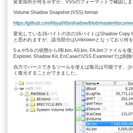
変更箇所が何を示すか、VSSのフォーマットで確認しま
Volume Shadow Snapshot (VSS) format
https://github.com/libyal/libvshadow/blob/master/d
変化している16バイトの次の16バイトはShadow Copy ID
と思われますが、該当部分はUnknownとなっており何
5-a.や5-b.の状態から0B.bin, A0.bin, FA.
Explorer, Shadow Kit, EnCaseのVSS Examin
自力でパースできるツールを使えば復元は可能です。少なくともX-Ways
く復元することができました。