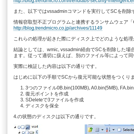
http://blog.trendmicro.com/trendlabs-security-intelligen
また、以下ではvssadminコマンドを実行してSCを
情報窃取型不正プログラムと連携するランサムウェア「Crypto
http://blog.trendmicro.co.jp/archives/11149
これらの処理が起きた際にディスク上でどのような処理
結論としては、wmic, vssadmin経由でSCを削
ます。従って適切に扱えば、別のファイル等によって同
実際に検証した内容は以下の通りです。
はじめに以下の手順でSCから復元可能な状態をつくり
3つのファイル0B.bin(100MB), A0.bin(5M
復元ポイントを作成
SDeleteで3ファイルを作成
ディスクを保全
4.の状態のディスクは以下の通りです。