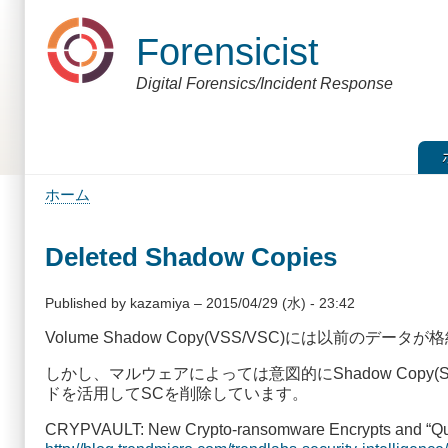
メ
イ
Forensicist
ン
コ
Digital Forensics/Incident Response
ン
テ
ン
ツ
に
移
ホーム
動
パ
ン
Deleted Shadow Copies
く
ず
Published by
kazamiya
–
2015/04/29 (水) - 23:42
Volume Shadow Copy(VSS/VSC)には以前の
しかし、マルウェアによっては意図的にShadow Cop
ドを活用してSCを削除しています。
CRYPVAULT: New Crypto-ransomware Encrypts and “Qua