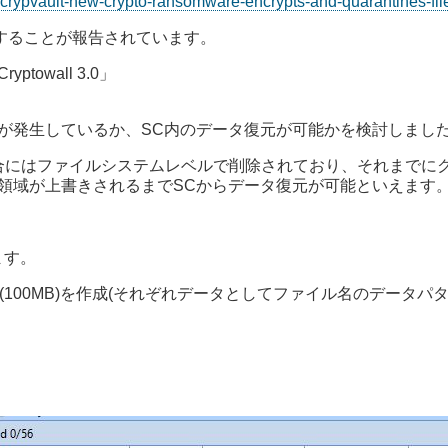
ce/crypvault-new-crypto-ransomware-encrypts-and-quarantines-fil
削除することが報告されています。
wall 3.0」
が発生しているか、SC内のデータ復元が可能かを検討しまし
除した場合にはファイルシステムレベルで削除されており、それまで
領域が上書きされるまでSCからデータ復元が可能といえます
ます。
B), FA.bin(100MB)を作成(それぞれデータとしてファイル名のデータ