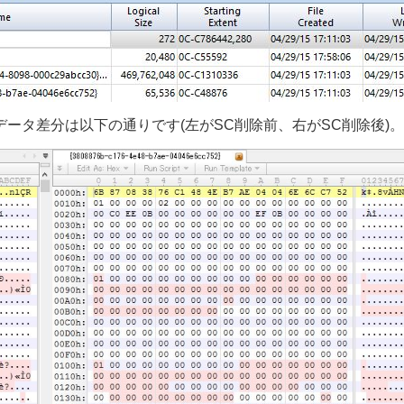
52}ファイルのデータ差分は以下の通りです(左がSC削除前、右がSC削除後)。