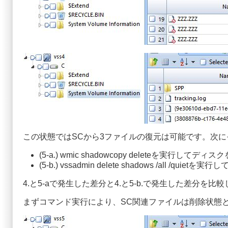
この状態ではSCから3ファイルの復元は可能です。次
(5-a.) wmic shadowcopy deleteを実行してディ
(5-b.) vssadmin delete shadows /all /quie
4.と5-aで発生した差分と4.と5-b.で発生した差分
まずコマンド実行により、SC関連ファイルは削除状態